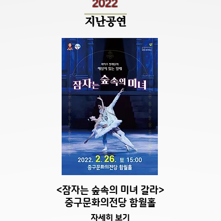
2022
지난공연
<잠자는 숲속의 미녀 갈라>
중구문화의전당 함월홀
자세히 보기