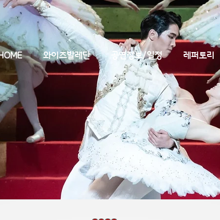
HOME
와이즈발레단
공연정보/일정
레퍼토리