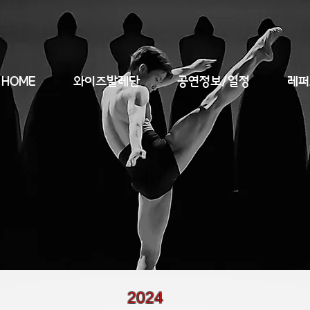
HOME
와이즈발레단
공연정보/일정
레퍼
2024